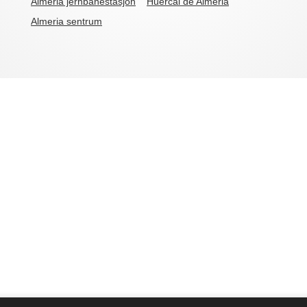
Almeria jernbanestasjon
Huércal de Almeria
Almeria sentrum