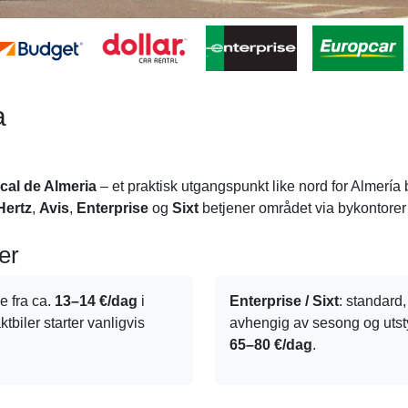
a
cal de Almeria
– et praktisk utgangspunkt like nord for Almería 
Hertz
,
Avis
,
Enterprise
og
Sixt
betjener området via bykontorer
er
e fra ca.
13–14 €/dag
i
Enterprise / Sixt
: standard
tbiler starter vanligvis
avhengig av sesong og utsty
65–80 €/dag
.