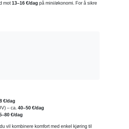
ed mot
13–16 €/dag
på mini/økonomi. For å sikre
8 €/dag
UV) – ca.
40–50 €/dag
5–80 €/dag
du vil kombinere komfort med enkel kjøring til