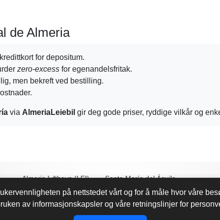
cal de Almeria
kredittkort for depositum.
vurder
zero-excess
for egenandelsfritak.
g, men bekreft ved bestilling.
kostnader.
ría
via
AlmeriaLeiebil
gir deg gode priser, ryddige vilkår og enke
Almeria lufthavn (LEI)
Santa María del Águila
rukervennligheten på nettstedet vårt og for å måle hvor våre besø
Almeria jernbanestasjon
Huércal de Almeria
ruken av informasjonskapsler og våre retningslinjer for personv
Almeria sentrum