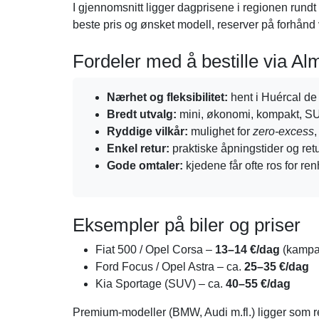
I gjennomsnitt ligger dagprisene i regionen rundt
beste pris og ønsket modell, reserver på forhånd
Fordeler med å bestille via Al
Nærhet og fleksibilitet:
hent i Huércal de
Bredt utvalg:
mini, økonomi, kompakt, SU
Ryddige vilkår:
mulighet for
zero-excess
,
Enkel retur:
praktiske åpningstider og retu
Gode omtaler:
kjedene får ofte ros for ren
Eksempler på biler og priser
Fiat 500 / Opel Corsa –
13–14 €/dag
(kampan
Ford Focus / Opel Astra – ca.
25–35 €/dag
Kia Sportage (SUV) – ca.
40–55 €/dag
Premium-modeller (BMW, Audi m.fl.) ligger som 