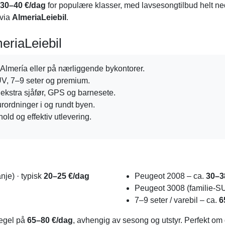
30–40 €/dag
for populære klasser, med lavsesongtilbud helt n
 via
AlmeriaLeiebil
.
meriaLeiebil
 Almería eller på nærliggende bykontorer.
V, 7–9 seter og premium.
 ekstra sjåfør, GPS og barnesete.
rordninger i og rundt byen.
hold og effektiv utlevering.
je) · typisk
20–25 €/dag
Peugeot 2008 – ca.
30–3
Peugeot 3008 (familie-S
7–9 seter / varebil – ca.
6
regel på
65–80 €/dag
, avhengig av sesong og utstyr. Perfekt om 