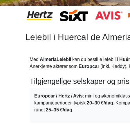
Leiebil i Huercal de Almeri
Med
AlmeriaLeiebil
kan du bestille leiebil i
Huér
Anerkjente aktører som
Europcar
(inkl. Keddy),
Tilgjengelige selskaper og pris
Europcar / Hertz / Avis
: mini og økonomiklass
kampanjeperioder, typisk
20–30 €/dag
. Kompak
rundt
25–35 €/dag
.