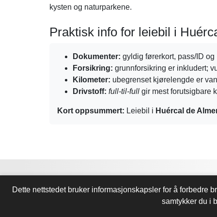
kysten og naturparkene.
Praktisk info for leiebil i Huér
Dokumenter:
gyldig førerkort, pass/ID og 
Forsikring:
grunnforsikring er inkludert; 
Kilometer:
ubegrenset kjørelengde er vanli
Drivstoff:
full-til-full
gir mest forutsigbare 
Kort oppsummert:
Leiebil i
Huércal de Alme
E-Mail:
almerialeiebil@gmail.com
Dette nettstedet bruker informasjonskapsler for å forbedre b
Personvern
samtykker du i b
AlmeríaLeiebil © 2026